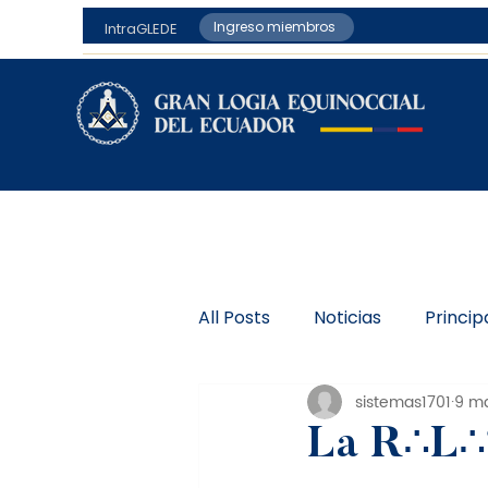
Ingreso miembros
IntraGLEDE
All Posts
Noticias
Princip
sistemas1701
9 m
La R∴L∴S