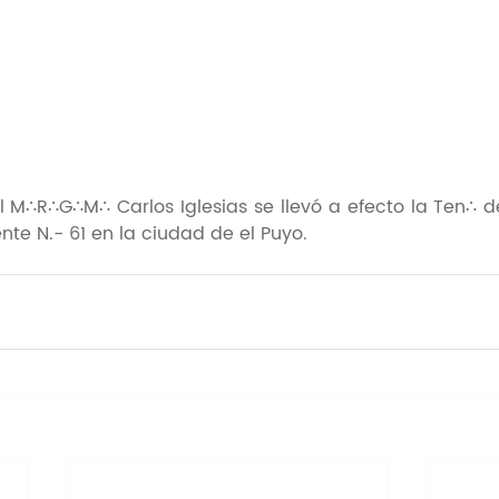
l M∴R∴G∴M∴ Carlos Iglesias se llevó a efecto la Ten∴ d
nte N.- 61 en la ciudad de el Puyo.