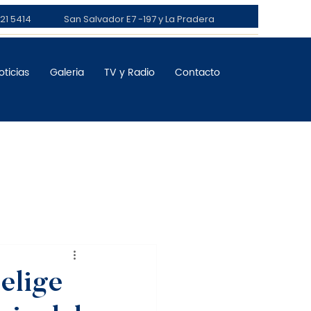
21 5414
San Salvador E7 -197 y La Pradera
oticias
Galeria
TV y Radio
Contacto
elige