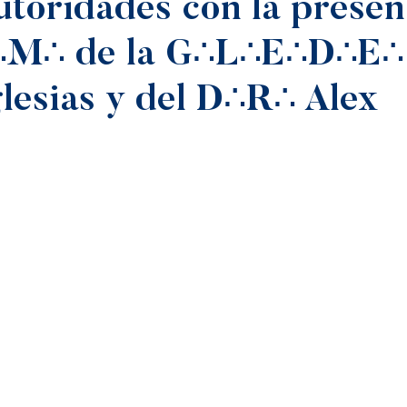
utoridades con la presen
M∴ de la G∴L∴E∴D∴E∴
glesias y del D∴R∴ Alex
o