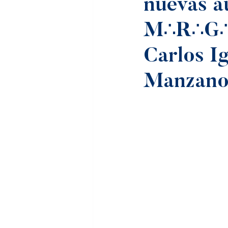
nuevas a
M∴R∴G∴
Carlos I
Manzan