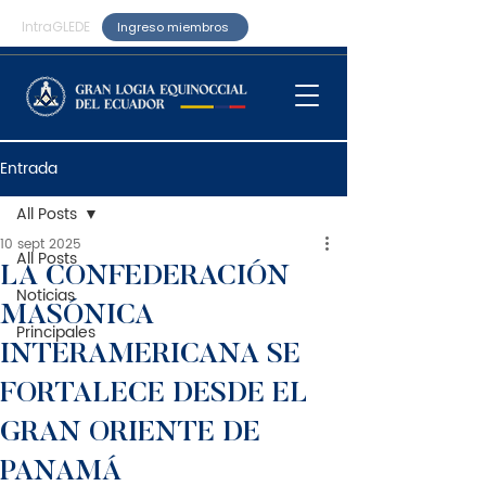
IntraGLEDE
Ingreso miembros
Entrada
All Posts
10 sept 2025
All Posts
LA CONFEDERACIÓN
Noticias
MASÓNICA
Principales
INTERAMERICANA SE
FORTALECE DESDE EL
GRAN ORIENTE DE
PANAMÁ