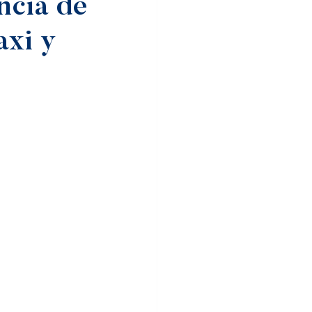
ncia de
axi y