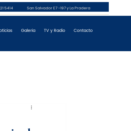
21 5414
San Salvador E7 -197 y La Pradera
oticias
Galeria
TV y Radio
Contacto