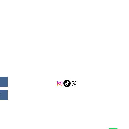
GLEDE
Contacto
ta protocolaria del
C. Luis Rodríguez, P.Z.
Capítulo del Real Arco
unicación y
+593 98 021 5414
scocia Equinoccial N°
 la GLEDE a
sistemas@glede.org.ec
 al M.R.G.M. Carlos
erramientas
San Salvador E7 -197 y La
 de la
anet
Pradera
G.L.E.D.E.
E