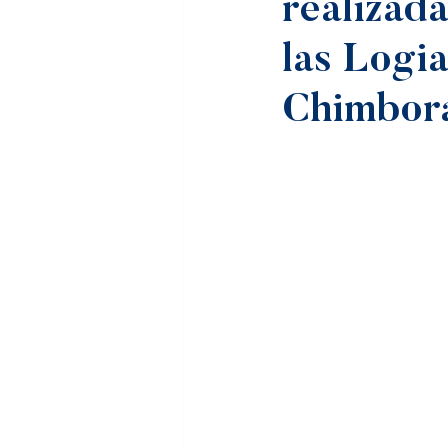
realizad
las Logi
Chimbor