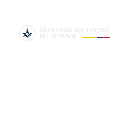
Ten. de Afiliación de QQ.HH.
a la R.L.S. Antiguos
Misterios No. 53 con la
La Gran Logia Equinoccial del Ecuador
presencia del M.R.G.M.
Carlos Iglesias Delgado, su
(GLEDE), fundada en 1979, promueve
V.M. Edison Lozano y Hnos.
valores de libertad, igualdad y fraternidad.
de la fraterna F.L.B.R.L.S.
Integra diversos ritos y fomenta la
Rumiñahui No.4
formación continua para construir una
sociedad justa y tolerante. Es parte de la
Confederación Masónica Iberoamericana.