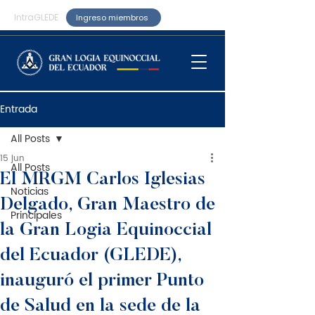
IntraGLEDE
Ingreso miembros
Entrada
All Posts
15 jun
All Posts
El MRGM Carlos Iglesias
Noticias
Delgado, Gran Maestro de
Principales
la Gran Logia Equinoccial
del Ecuador (GLEDE),
inauguró el primer Punto
de Salud en la sede de la