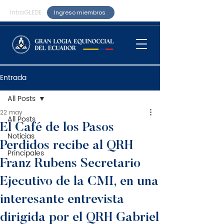
IntraGLEDE
Ingreso miembros
Entrada
All Posts
22 may
All Posts
El Café de los Pasos
Noticias
Perdidos recibe al QRH
Principales
Franz Rubens Secretario
Ejecutivo de la CMI, en una
interesante entrevista
dirigida por el QRH Gabriel