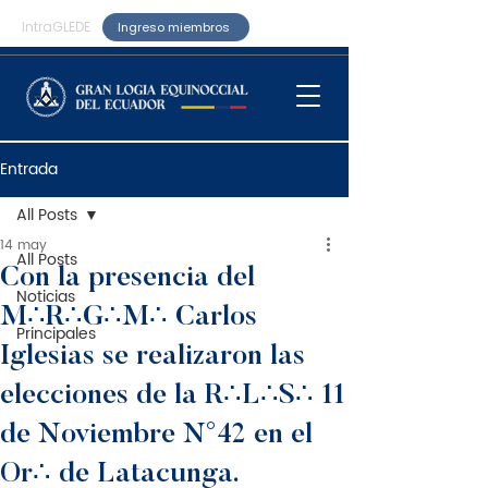
IntraGLEDE
Ingreso miembros
Entrada
All Posts
14 may
All Posts
Con la presencia del
Noticias
M∴R∴G∴M∴ Carlos
Principales
Iglesias se realizaron las
elecciones de la R∴L∴S∴ 11
de Noviembre N°42 en el
Or∴ de Latacunga.