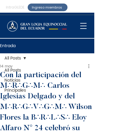
IntraGLEDE
Ingreso miembros
Entrada
All Posts
14 may
All Posts
Con la participación del
Noticias
M∴R∴G∴M∴ Carlos
Principales
Iglesias Delgado y del
M∴R∴G∴V∴G∴M∴ Wilson
Flores la B∴R∴L∴S∴ Eloy
Alfaro N° 24 celebró su