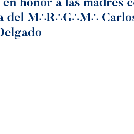
en honor a las madres c
ia del M∴R∴G∴M∴ Carlo
 Delgado