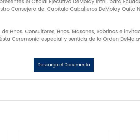
resentes el Oficial Ejecutivo DeMolay Intnl. para Ecuado
stro Consejero del Capítulo Cabaĺleros DeMolay Quito No
de Hnos. Consultores, Hnos. Masones, Sobrinos e invita
 ésta Ceremonia especial y sentida de la Orden DeMol
Descarga el Documento