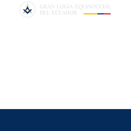
Ten. de Afiliación de QQ.HH.
a la R.L.S. Antiguos
Misterios No. 53 con la
La Gran Logia Equinoccial del Ecuador
presencia del M.R.G.M.
Carlos Iglesias Delgado, su
(GLEDE), fundada en 1979, promueve
V.M. Edison Lozano y Hnos.
valores de libertad, igualdad y fraternidad.
de la fraterna F.L.B.R.L.S.
Integra diversos ritos y fomenta la
Rumiñahui No.4
formación continua para construir una
sociedad justa y tolerante. Es parte de la
Confederación Masónica Iberoamericana.