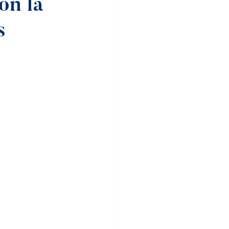
on la
s