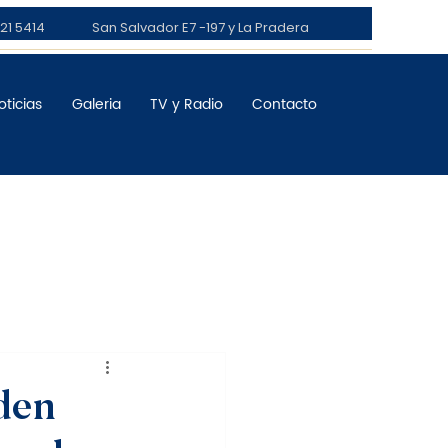
21 5414
San Salvador E7 -197 y La Pradera
oticias
Galeria
TV y Radio
Contacto
den