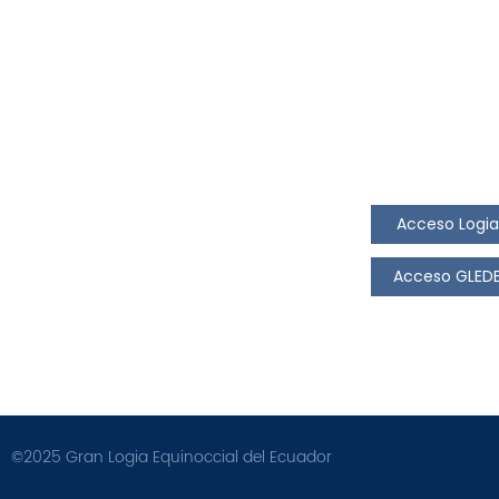
Enlaces Rápidos
Sistemas 
CMI se complace en
Visi
presentar la nueva edición
M.E.
de la revista N° 41, el
del 
Home
Espacio de Com
MRGM de la GLEDE Carlos
de E
¿Quiénes somos?
Colaboración de
Iglesias Delgado nos envía
899,
Autoridades
través de sus h
un excelente mensaje.
Iglesias
Plan de trabajo 23-25
Web y de la Intr
M.R.
Shriners Ecuador
Acceso Logia
Noticias
Galería
Acceso GLED
Contacto
©2025 Gran Logia Equinoccial del Ecuador