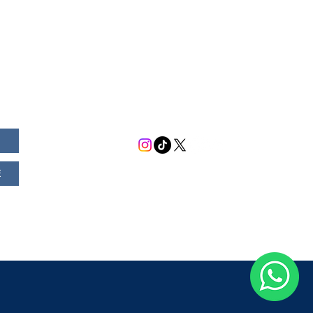
GLEDE
Contacto
ta protocolaria del
C. Luis Rodríguez, P.Z.
Capítulo del Real Arco
unicación y
+593 98 021 5414
scocia Equinoccial N°
 la GLEDE a
sistemas@glede.org.ec
 al M.R.G.M. Carlos
erramientas
San Salvador E7 -197 y La
 de la
anet
Pradera
G.L.E.D.E.
E