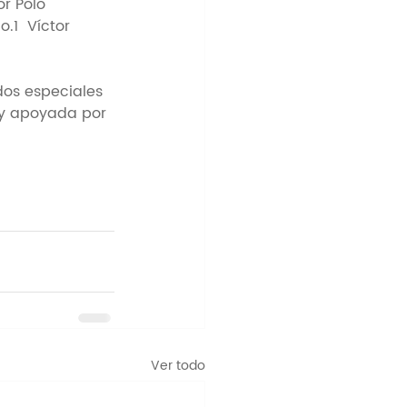
r Polo 
.1  Víctor 
dos especiales 
ay apoyada por 
Ver todo