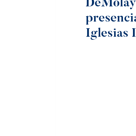
DeMolay 
presenc
Iglesias